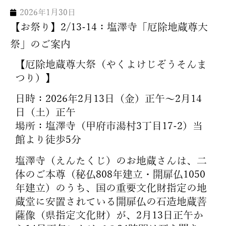
2026年1月30日
【お祭り】2/13-14：塩澤寺「厄除地蔵尊大
祭」のご案内
【厄除地蔵尊大祭（やくよけじぞうそんま
つり）】
日時：2026年2月13日（金）正午～2月14
日（土）正午
場所：塩澤寺（甲府市湯村3丁目17-2）当
館より徒歩5分
塩澤寺（えんたくじ）のお地蔵さんは、二
体のご本尊（秘仏808年建立・開扉仏1050
年建立）のうち、国の重要文化財指定の地
蔵堂に安置されている開扉仏の石造地蔵菩
薩像（県指定文化財）が、2月13日正午か