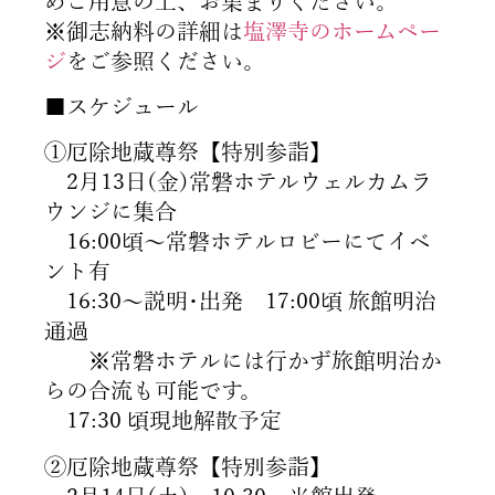
めご用意の上、お集まりください。
※御志納料の詳細は
塩澤寺のホームペー
ジ
をご参照ください。
■スケジュール
①厄除地蔵尊祭【特別参詣】
2月13日(金)常磐ホテルウェルカムラ
ウンジに集合
16:00頃～常磐ホテルロビーにてイベ
ント有
16:30～説明･出発 17:00頃 旅館明治
通過
※常磐ホテルには行かず旅館明治か
らの合流も可能です。
17:30 頃現地解散予定
②厄除地蔵尊祭【特別参詣】