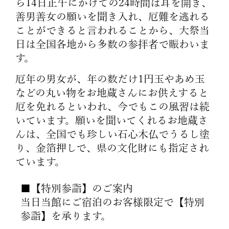
ら14日正午にかけての24時間は耳を開き、
善男善女の願いを聞き入れ、厄難を逃れる
ことができると言われることから、大祭当
日は全国各地から多数の参拝者で賑わいま
す。
厄年の男女が、年の数だけ1円玉やあめ玉
などの丸い物をお地蔵さんにお供えすると
厄を免れるといわれ、今でもこの風習は続
いています。願いを聞いてくれるお地蔵さ
んは、全国でも珍しい石心木仏でうるし塗
り、金箔押しで、県の文化財にも指定され
ています。
■【特別参詣】のご案内
当日当館にご宿泊のお客様限定で【特別
参詣】を承ります。